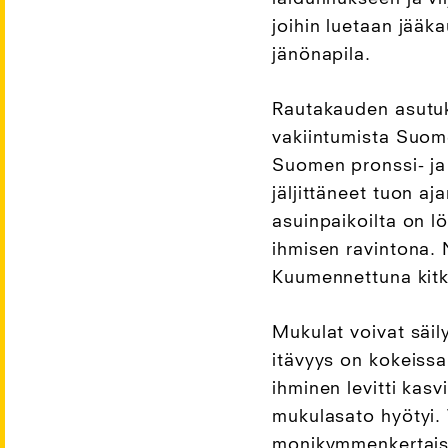
joihin luetaan jääk
jänönapila.
Rautakauden asutu
vakiintumista Suome
Suomen pronssi- ja 
jäljittäneet tuon aj
asuinpaikoilta on l
ihmisen ravintona. N
Kuumennettuna kitk
Mukulat voivat säi
itävyys on kokeissa
ihminen levitti kas
mukulasato hyötyi. 
monikymmenkertaise