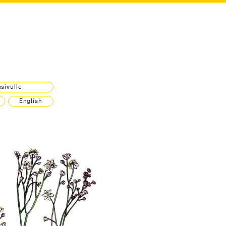
sivulle
English