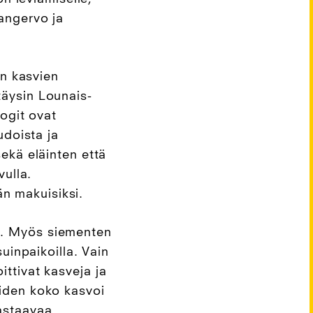
oangervo ja
n kasvien
täysin Lounais-
logit ovat
udoista ja
sekä eläinten että
vulla.
än makuisiksi.
a. Myös siementen
suinpaikoilla. Vain
ttivat kasveja ja
oiden koko kasvoi
vastaavaa