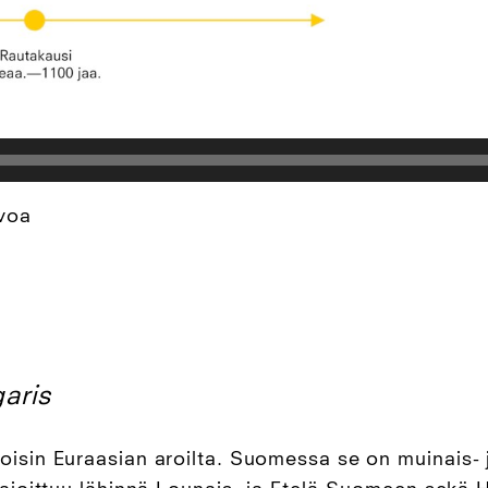
voa
garis
isin Euraasian aroilta. Suomessa se on muinais- j