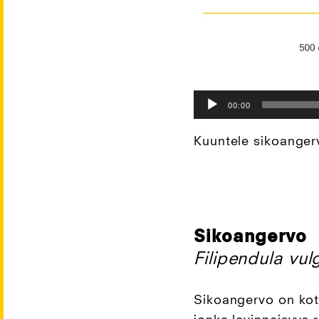
Audio
00:00
Player
Kuuntele sikoanger
Sikoangervo
Filipendula vul
Sikoangervo on koto