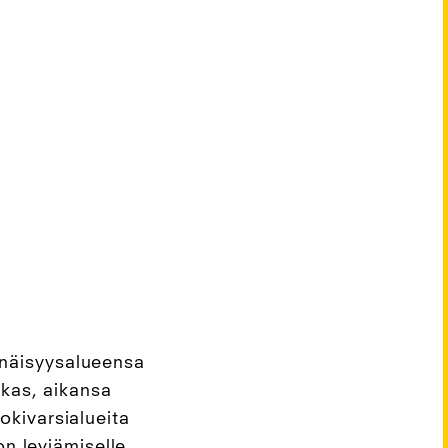
nnäisyysalueensa
okas, aikansa
okivarsialueita
on leviämiselle,