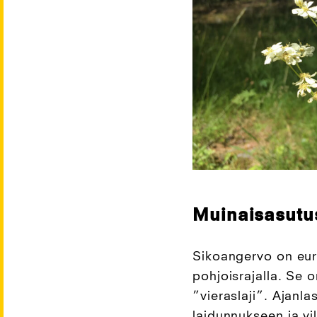
Muinaisasutu
Sikoangervo on eur
pohjoisrajalla. Se 
”vieraslaji”. Ajanl
laidunnukseen ja vil