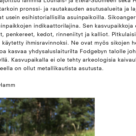
 rajoittuu lähinnä Lounais- ja Etelä-Suomeen sekä
arkoin pronssi- ja rautakauden asutusalueita ja la
at usein esihistoriallisilla asuinpaikoilla. Sikoang
inpaikkojen indikaattorilajina
.
Sen kasvupaikkoja o
, penkereet, kedot, rinneniityt ja kalliot. Pitkulais
la käytetty ihmisravinnoksi. Ne ovat myös sikojen h
oa kasvaa yhdysaluslaiturilta Fodgebyn talolle joh
ityllä. Kasvupaikalla ei ole tehty arkeologisia kaiva
ella on ollut metallikautista asutusta.
e Hamm