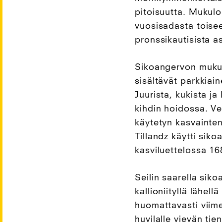
pitoisuutta. Mukulo
vuosisadasta toisee
pronssikautisista a
Sikoangervon mukul
sisältävät parkkiai
Juurista, kukista j
kihdin hoidossa. Ve
käytetyn kasvainten
Tillandz käytti sik
kasviluettelossa 16
Seilin saarella siko
kallioniityllä lähe
huomattavasti viim
huvilalle vievän t