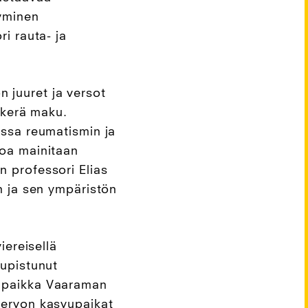
lyminen
i rauta- ja
 juuret ja versot
itkerä maku.
assa reumatismin ja
toa mainitaan
n professori Elias
 ja sen ympäristön
iereisellä
supistunut
vupaikka Vaaraman
gervon kasvupaikat