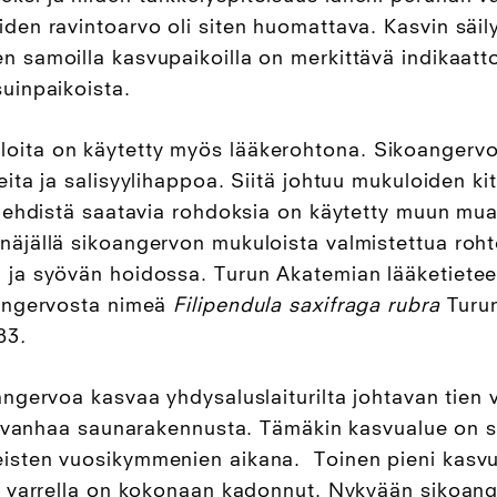
iden ravintoarvo oli siten huomattava. Kasvin säi
n samoilla kasvupaikoilla on merkittävä indikaattor
suinpaikoista.
oita on käytetty myös lääkerohtona.
Sikoangervon
neita ja salisyylihappoa. Siitä johtuu mukuloiden k
a lehdistä saatavia rohdoksia on käytetty muun mu
näjällä sikoangervon mukuloista valmistettua roh
 ja syövän hoidossa. Turun Akatemian lääketietee
oangervosta nimeä
Filipendula saxifraga rubra
Turun
83
.
angervoa kasvaa yhdysaluslaiturilta johtavan tien v
llä vanhaa saunarakennusta. Tämäkin kasvualue on 
eisten vuosikymmenien aikana.
Toinen pieni kas
ien varrella on kokonaan kadonnut. Nykyään sikoan