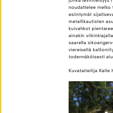
jonka levinneisyys
noudattelee melko t
esiintymät sijaitsev
metallikautisten asu
kuivahkot pientareet
ainakin viikinkiajal
saarella sikoangerv
viereisellä kallioni
todennäköisesti alue
Kuvataiteilija Kall