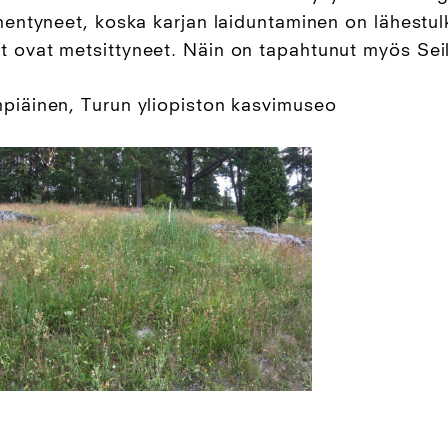
ähentyneet, koska karjan laiduntaminen on lähestu
 ovat metsittyneet. Näin on tapahtunut myös Seili
mpiäinen, Turun yliopiston kasvimuseo