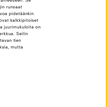
 Hämeeseen. Se
jin runsaat
ervoa pidetäänkin
vat kalkkipitoiset
ia juurimukuloita on
erkkua. Seilin
tavan tien
uksia, mutta