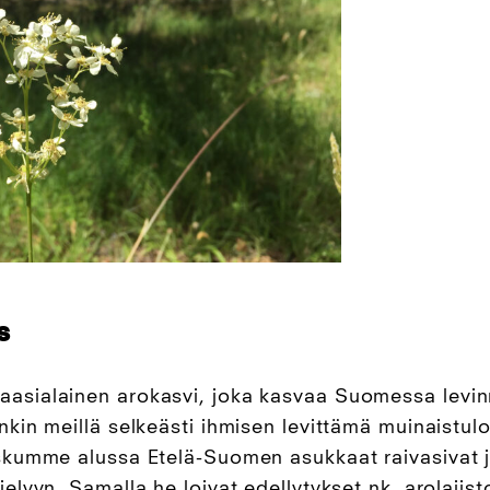
s
aasialainen arokasvi, joka kasvaa Suomessa levi
onkin meillä selkeästi ihmisen levittämä muinaistul
askumme alussa Etelä-Suomen asukkaat raivasivat j
jelyyn. Samalla he loivat edellytykset nk. arolajist