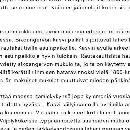
autta seuranneen arovaiheen jäännelajit kuten sik
ksen muokkaama avoin maisema edesauttoi näide
ssa. Sikoangervon kasvupaikat sijoittuvat lähes 
rautakautisille asuinpaikoille. Kasvin avulla arkeo
an asuinpaikkoja hyvin tuloksin. Rautakautisista ha
öydetty sikoangervon mukuloita, joita on käytetty 
iitä kerättiin ihmisen hätäravinnoksi vielä 1800-lu
erän makuiset mukulat muuttuivat miedon pähkin
lyttää maassa itämiskykynsä jopa kymmeniä vuosi
 todettu hyväksi.
Kasvi säilyi samoilla avoimilla a
via kauemmas. Vapaana kulkeneet kotieläimet lannoi
Viljelykokeissa typpilannoitetta saaneiden mukul
ksi ja niiden tärkkelyspitoisuus läheni perunan 