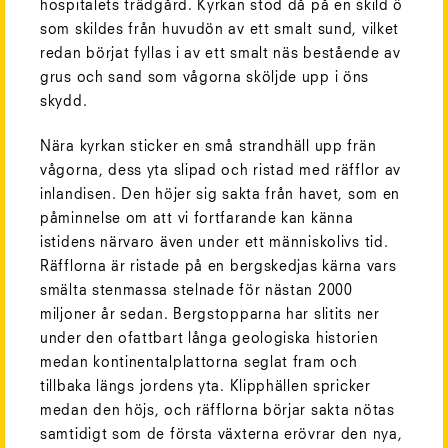
hospitalets trädgård. Kyrkan stod då på en skild ö
som skildes från huvudön av ett smalt sund, vilket
redan börjat fyllas i av ett smalt näs bestående av
grus och sand som vågorna sköljde upp i öns
skydd.
Nära kyrkan sticker en små strandhäll upp frän
vågorna, dess yta slipad och ristad med räfflor av
inlandisen. Den höjer sig sakta från havet, som en
påminnelse om att vi fortfarande kan känna
istidens närvaro även under ett människolivs tid.
Räfflorna är ristade på en bergskedjas kärna vars
smälta stenmassa stelnade för nästan 2000
miljoner år sedan. Bergstopparna har slitits ner
under den ofattbart långa geologiska historien
medan kontinentalplattorna seglat fram och
tillbaka längs jordens yta. Klipphällen spricker
medan den höjs, och räfflorna börjar sakta nötas
samtidigt som de första växterna erövrar den nya,