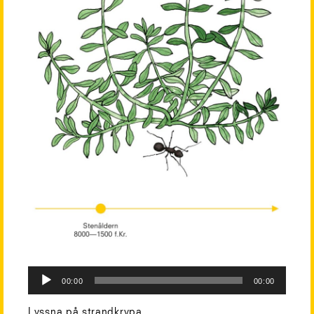
Audio
00:00
00:00
Player
Lyssna på strandkrypa