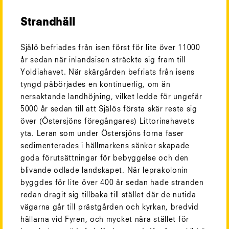
Strandhäll
Själö befriades från isen först för lite över 11000
år sedan när inlandsisen sträckte sig fram till
Yoldiahavet. När skärgården befriats från isens
tyngd påbörjades en kontinuerlig, om än
nersaktande landhöjning, vilket ledde för ungefär
5000 år sedan till att Själös första skär reste sig
över (Östersjöns föregångares) Littorinahavets
yta. Leran som under Östersjöns forna faser
sedimenterades i hällmarkens sänkor skapade
goda förutsättningar för bebyggelse och den
blivande odlade landskapet. När leprakolonin
byggdes för lite över 400 år sedan hade stranden
redan dragit sig tillbaka till stället där de nutida
vägarna går till prästgården och kyrkan, bredvid
hällarna vid Fyren, och mycket nära stället för