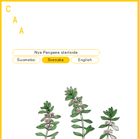
Skip
to
content
Nya Pangaea startsida
Suomeksi
Svenska
English